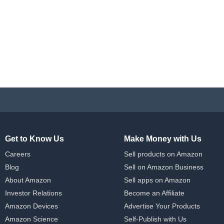
Get to Know Us
Make Money with Us
Careers
Sell products on Amazon
Blog
Sell on Amazon Business
About Amazon
Sell apps on Amazon
Investor Relations
Become an Affiliate
Amazon Devices
Advertise Your Products
Amazon Science
Self-Publish with Us