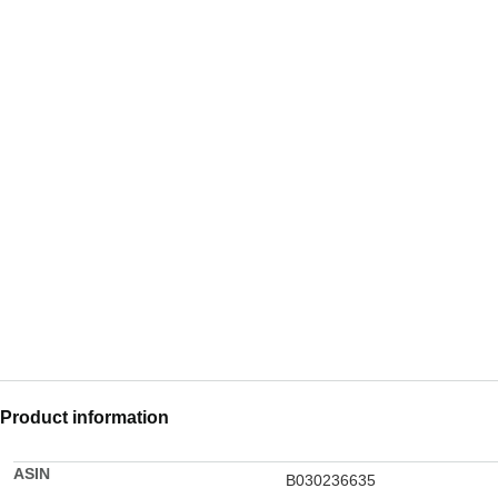
Product information
ASIN
B030236635