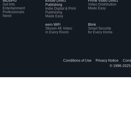
IMDbPro
Kindle Direct
Prime Video Direct
Get Info
Video Distribution
Publishing
Entertainment
Made Easy
Indie Digital & Print
Professionals
Publishing
Need
Made Easy
eero WiFi
Blink
Stream 4K Video
Smart Security
in Every Room
for Every Home
Conditions of Use
Privacy Notice
Cons
© 1996-2025, 