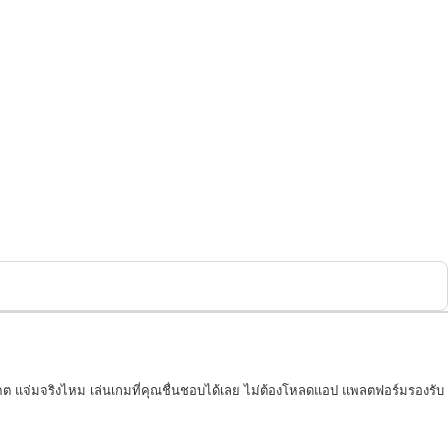
คต แจ่มจริงไหม เล่นเกมที่คุณชื่นชอบได้เลย ไม่ต้องโหลดแอป แพลตฟอร์มรองรับ