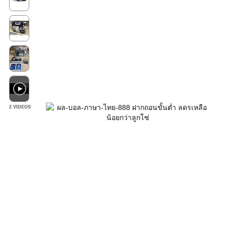
2 VIDEOS