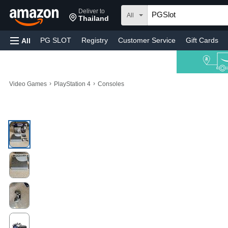
Deliver to
All
Thailand
PG SLOT
Registry
Customer Service
Gift Cards
All
›
›
Video Games
PlayStation 4
Consoles