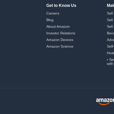
Get to Know Us
Mak
Careers
Sell
Blog
Sell
About Amazon
Sell
Investor Relations
Beco
Amazon Devices
Adve
Amazon Science
Self
Hos
›
Se
with