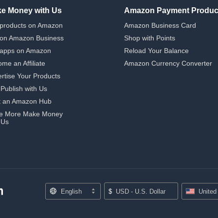
e Money with Us
Amazon Payment Produc
 products on Amazon
Amazon Business Card
 on Amazon Business
Shop with Points
 apps on Amazon
Reload Your Balance
me an Affiliate
Amazon Currency Converter
rtise Your Products
-Publish with Us
t an Amazon Hub
e More Make Money
 Us
English
$
USD - U.S. Dollar
United