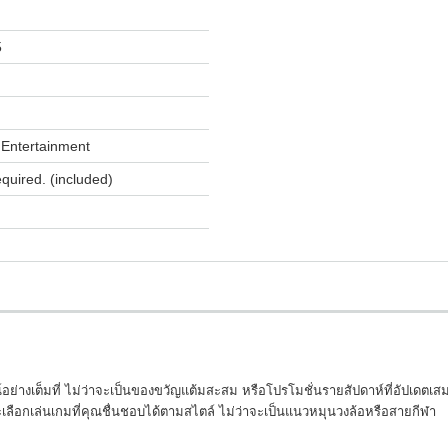
5
Entertainment
equired. (included)
ย่างเต็มที่ ไม่ว่าจะเป็นของขวัญแต้มสะสม หรือโปรโมชั่นรายสัปดาห์ที่อัปเดตเ
ะเลือกเล่นเกมที่คุณชื่นชอบได้ตามสไตล์ ไม่ว่าจะเป็นแนวหมุนวงล้อหรือสายกีฬา