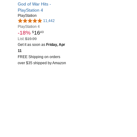
God of War Hits -
PlayStation 4
PlayStation
11,442
PlayStation 4
-18%
16
$
43
List:
$19.99
Get it as soon as
Friday, Apr
11
FREE Shipping on orders
over $35 shipped by Amazon