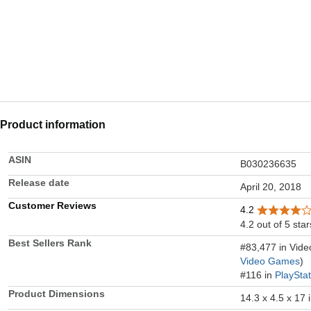
Product information
ASIN
B030236635
Release date
April 20, 2018
Customer Reviews
4.2
4.2 out of 5 star
Best Sellers Rank
#83,477 in Vid
Video Games
)
#116 in
PlaySta
Product Dimensions
14.3 x 4.5 x 17