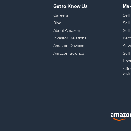
Get to Know Us
Mak
Careers
Sell
Blog
Sell
About Amazon
Sell
Investor Relations
Beco
Amazon Devices
Adve
Amazon Science
Self
Hos
›
Se
with