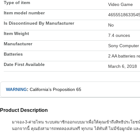
Type of item
Video Game
Item model number
465551863354
Is Discontinued By Manufacturer
No
Item Weight
7.4 ounces
Manufacturer
Sony Computer 
Batteries
2 AA batteries r
Date First Available
March 6, 2018
WARNING
:
California’s Proposition 65
Product Description
มาจอง-3-ค่ายไหน ระบบสมาชิกออกแบบมาเพื่อให้คุณเข้าถึงสิทธิประโยชน์อ
นอกจากนี้ คุณยังสามารถทดลองเล่นฟรี ทุกเกม ได้ทันที ไม่มีข้อผูกมัด แล