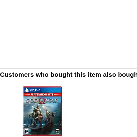
Customers who bought this item also bough