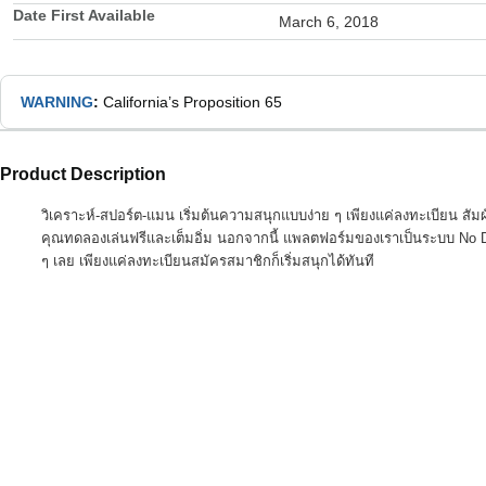
Date First Available
March 6, 2018
WARNING
:
California’s Proposition 65
Product Description
วิเคราะห์-สปอร์ต-แมน เริ่มต้นความสนุกแบบง่าย ๆ เพียงแค่ลงทะเบียน ส
คุณทดลองเล่นฟรีและเต็มอิ่ม นอกจากนี้ แพลตฟอร์มของเราเป็นระบบ No D
ๆ เลย เพียงแค่ลงทะเบียนสมัครสมาชิกก็เริ่มสนุกได้ทันที