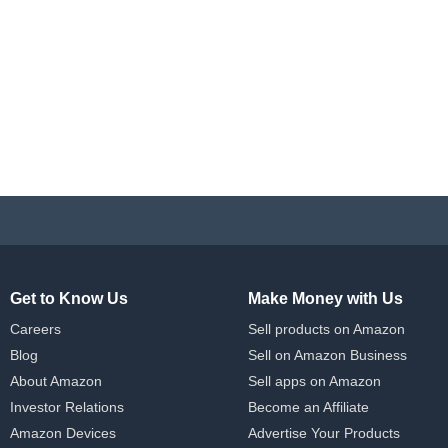
Get to Know Us
Make Money with Us
Careers
Sell products on Amazon
Blog
Sell on Amazon Business
About Amazon
Sell apps on Amazon
Investor Relations
Become an Affiliate
Amazon Devices
Advertise Your Products