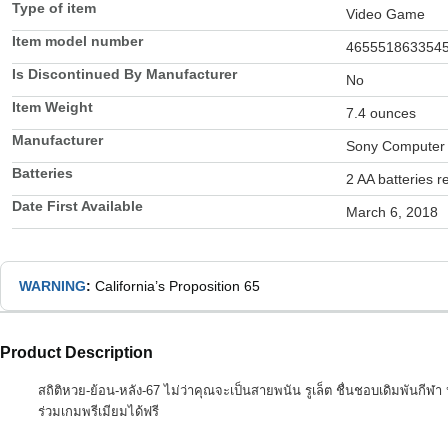
Type of item
Video Game
Item model number
465551863354
Is Discontinued By Manufacturer
No
Item Weight
7.4 ounces
Manufacturer
Sony Computer 
Batteries
2 AA batteries r
Date First Available
March 6, 2018
WARNING
:
California’s Proposition 65
Product Description
สถิติหวย-ย้อน-หลัง-67 ไม่ว่าคุณจะเป็นสายพนัน รูเล็ต ชื่นชอบเดิมพันกี
ร่วมเกมพรีเมียมได้ฟรี