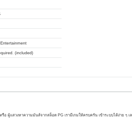
5
Entertainment
equired. (included)
ฬา หรือ ผู้แสวงหาความมันส์จากสล็อต PG เรามีเกมให้ครบครัน เข้าระบบได้ง่าย ๆ 