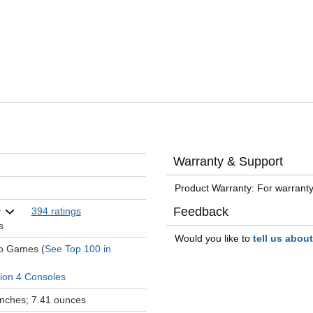
Warranty & Support
Product Warranty: For warranty
Feedback
394 ratings
s
Would you like to
tell us abou
eo Games (
See Top 100 in
tion 4 Consoles
 inches; 7.41 ounces