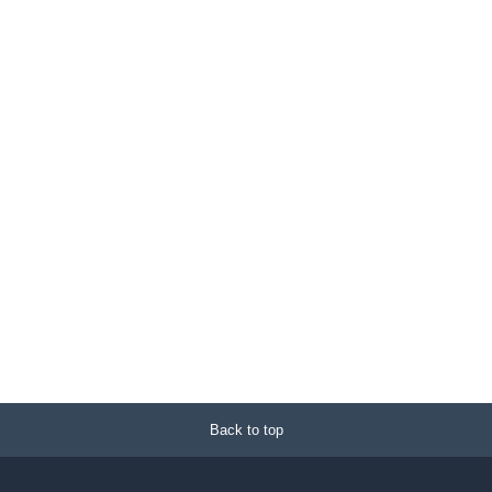
Back to top