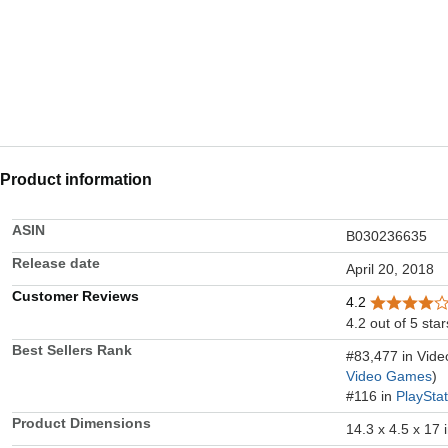
Product information
ASIN
B030236635
Release date
April 20, 2018
Customer Reviews
4.2
4.2 out of 5 star
Best Sellers Rank
#83,477 in Vid
Video Games
)
#116 in
PlaySta
Product Dimensions
14.3 x 4.5 x 17