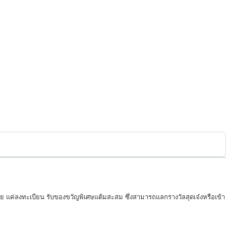
เลย แค่ลงทะเบียน รับของขวัญพิเศษแต้มสะสม ซึ่งสามารถแลกรางวัลสุดเจ๋งหรือเข้า