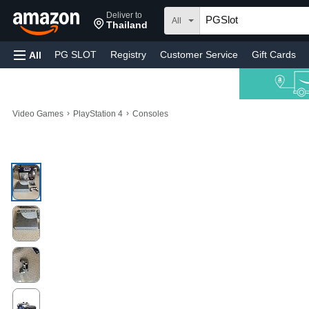
Deliver to
All
Thailand
PG SLOT
Registry
Customer Service
Gift Cards
All
›
›
Video Games
PlayStation 4
Consoles