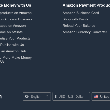
e Money with Us
Amazon Payment Produc
 products on Amazon
Amazon Business Card
 on Amazon Business
Shop with Points
 apps on Amazon
Reload Your Balance
me an Affiliate
Amazon Currency Converter
rtise Your Products
-Publish with Us
t an Amazon Hub
e More Make Money
 Us
English
$
USD - U.S. Dollar
United