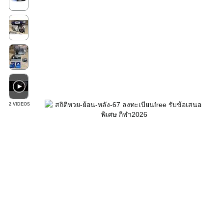
2 VIDEOS