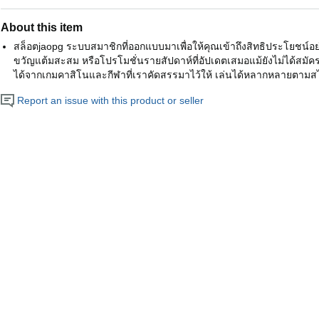
About this item
สล็อตjaopg ระบบสมาชิกที่ออกแบบมาเพื่อให้คุณเข้าถึงสิทธิประโยชน์อย่า
ขวัญแต้มสะสม หรือโปรโมชั่นรายสัปดาห์ที่อัปเดตเสมอแม้ยังไม่ได้สมั
ได้จากเกมคาสิโนและกีฬาที่เราคัดสรรมาไว้ให้ เล่นได้หลากหลายตามส
Report an issue with this product or seller