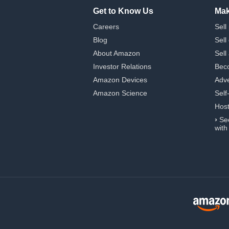
Get to Know Us
Mak
Careers
Sell
Blog
Sell
About Amazon
Sell
Investor Relations
Beco
Amazon Devices
Adve
Amazon Science
Self
Hos
›
Se
with