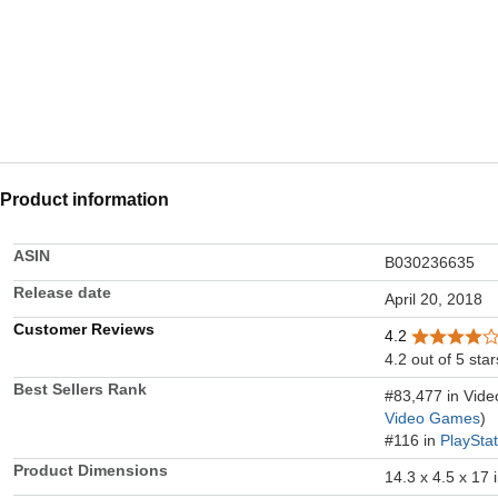
Product information
ASIN
B030236635
Release date
April 20, 2018
Customer Reviews
4.2
4.2 out of 5 star
Best Sellers Rank
#83,477 in Vid
Video Games
)
#116 in
PlaySta
Product Dimensions
14.3 x 4.5 x 17