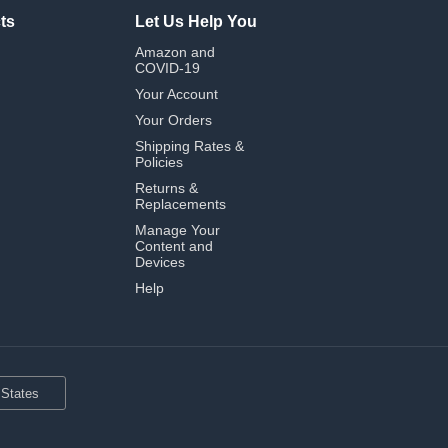
ts
Let Us Help You
Amazon and
COVID-19
Your Account
Your Orders
Shipping Rates &
Policies
Returns &
Replacements
Manage Your
Content and
Devices
Help
 States