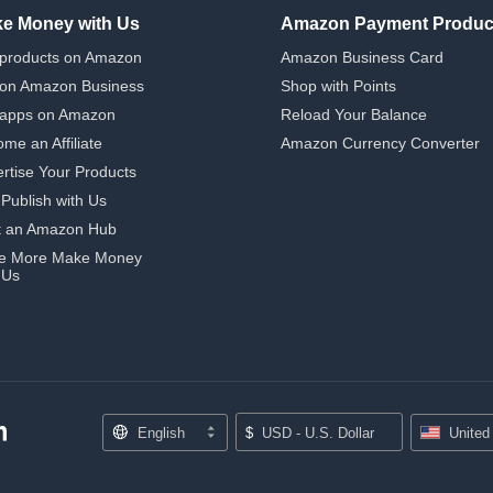
e Money with Us
Amazon Payment Produc
 products on Amazon
Amazon Business Card
 on Amazon Business
Shop with Points
 apps on Amazon
Reload Your Balance
me an Affiliate
Amazon Currency Converter
rtise Your Products
-Publish with Us
t an Amazon Hub
e More Make Money
 Us
English
$
USD - U.S. Dollar
United