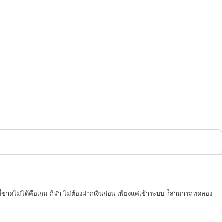
ที่ขาดไม่ได้คือเกม กีฬา ไม่ต้องฝากเงินก่อน เพียงแค่เข้าระบบ ก็สามารถทดลอง