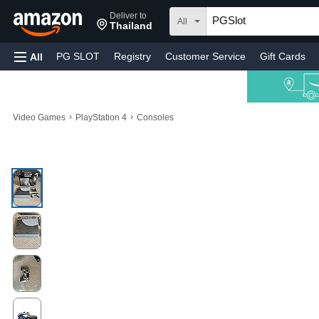
Deliver to
All
Thailand
PG SLOT
Registry
Customer Service
Gift Cards
All
›
›
Video Games
PlayStation 4
Consoles