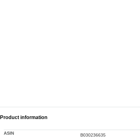
Product information
ASIN
B030236635