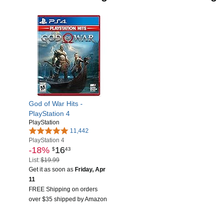
God of War Hits -
PlayStation 4
PlayStation
11,442
PlayStation 4
-18%
16
$
43
List:
$19.99
Get it as soon as
Friday, Apr
11
FREE Shipping on orders
over $35 shipped by Amazon