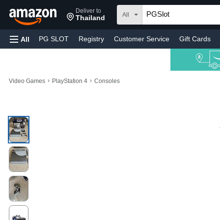
Deliver to
All
Thailand
PG SLOT
Registry
Customer Service
Gift Cards
All
›
›
Video Games
PlayStation 4
Consoles