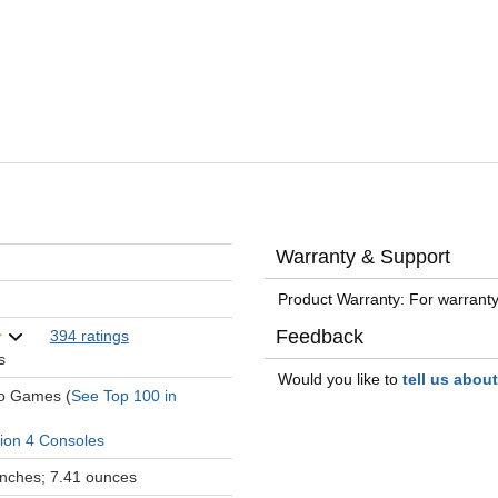
Warranty & Support
Product Warranty: For warranty
Feedback
394 ratings
s
Would you like to
tell us abou
eo Games (
See Top 100 in
tion 4 Consoles
 inches; 7.41 ounces