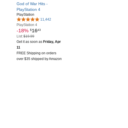
God of War Hits -
PlayStation 4
PlayStation
11,442
PlayStation 4
-18%
16
$
43
List:
$19.99
Get it as soon as
Friday, Apr
11
FREE Shipping on orders
over $35 shipped by Amazon