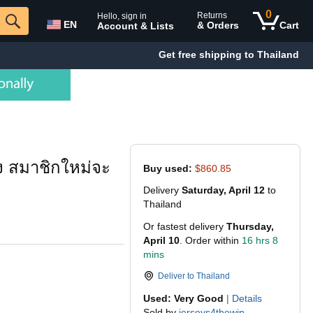
0
Returns
Hello, sign in
EN
& Orders
Cart
Account & Lists
Get free shipping to Thailand
ง สมาชิกใหม่จะ
Buy used:
$860.85
Delivery
Saturday, April 12
to
Thailand
Or fastest delivery
Thursday,
April 10
. Order within
16 hrs 8
mins
Deliver to
Thailand
Used: Very Good
|
Details
Sold by
jerseys4thewin