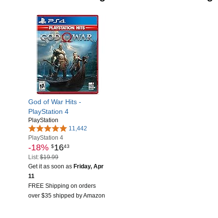
God of War Hits -
PlayStation 4
PlayStation
11,442
PlayStation 4
-18%
16
$
43
List:
$19.99
Get it as soon as
Friday, Apr
11
FREE Shipping on orders
over $35 shipped by Amazon