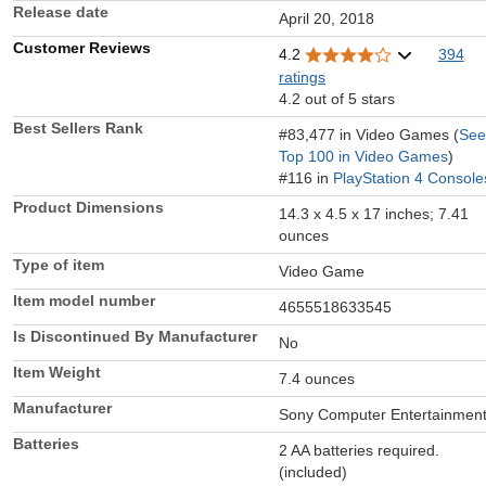
Release date
April 20, 2018
Customer Reviews
4.2
394
ratings
4.2 out of 5 stars
Best Sellers Rank
#83,477 in Video Games (
See
Top 100 in Video Games
)
#116 in
PlayStation 4 Console
Product Dimensions
14.3 x 4.5 x 17 inches; 7.41
ounces
Type of item
Video Game
Item model number
4655518633545
Is Discontinued By Manufacturer
No
Item Weight
7.4 ounces
Manufacturer
Sony Computer Entertainmen
Batteries
2 AA batteries required.
(included)