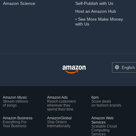
Amazon Science
Self-Publish with Us
Host an Amazon Hub
›
See More Make Money
with Us
English
Amazon Music
Amazon Ads
6pm
Stream millions
Reach customers
Score deals
of songs
wherever they
on fashion brands
spend their time
Amazon Business
AmazonGlobal
Amazon Web
Everything For
Ship Orders
Services
Your Business
Internationally
Scalable Cloud
Computing
Services