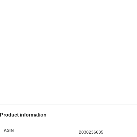
Product information
ASIN
B030236635