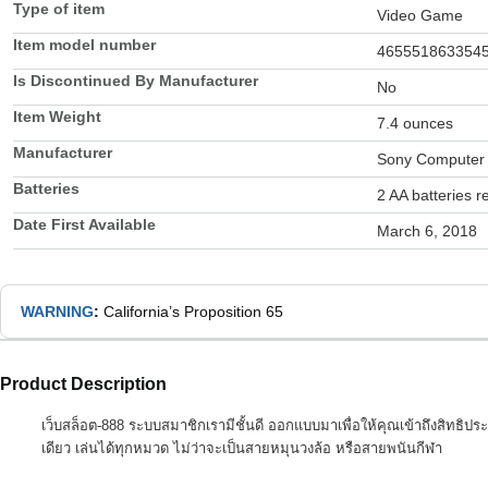
Type of item
Video Game
Item model number
465551863354
Is Discontinued By Manufacturer
No
Item Weight
7.4 ounces
Manufacturer
Sony Computer 
Batteries
2 AA batteries r
Date First Available
March 6, 2018
WARNING
:
California’s Proposition 65
Product Description
เว็บสล็อต-888 ระบบสมาชิกเรามีชั้นดี ออกแบบมาเพื่อให้คุณเข้าถึงสิทธิประ
เดียว เล่นได้ทุกหมวด ไม่ว่าจะเป็นสายหมุนวงล้อ หรือสายพนันกีฬา