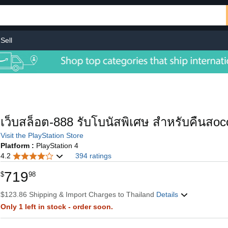
Sell
เว็บสล็อต-888 รับโบนัสพิเศษ สำหรับคืนสoc
Visit the PlayStation Store
Platform :
PlayStation 4
4.2
394 ratings
719
$
98
$123.86 Shipping & Import Charges to Thailand
Details
Only 1 left in stock - order soon.