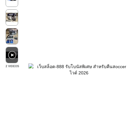
2 VIDEOS