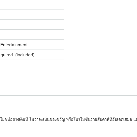
5
Entertainment
equired. (included)
โยชน์อย่างเต็มที่ ไม่ว่าจะเป็นของขวัญ หรือโปรโมชั่นรายสัปดาห์ที่อัปเดตเสมอ แม