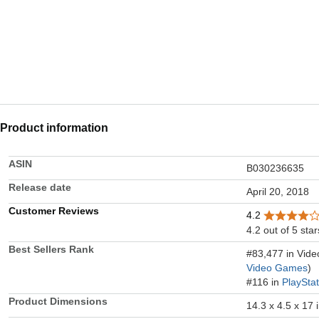
Product information
ASIN
B030236635
Release date
April 20, 2018
Customer Reviews
4.2
4.2 out of 5 star
Best Sellers Rank
#83,477 in Vid
Video Games
)
#116 in
PlaySta
Product Dimensions
14.3 x 4.5 x 17