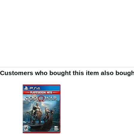
Customers who bought this item also bough