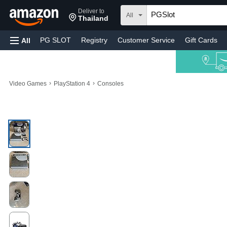
Deliver to
All
Thailand
PG SLOT
Registry
Customer Service
Gift Cards
All
›
›
Video Games
PlayStation 4
Consoles