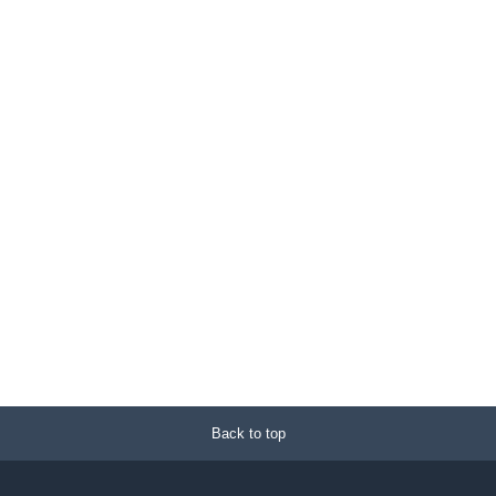
Back to top