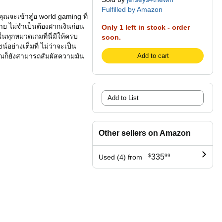
Fulfilled by Amazon
ุณจะเข้าสู่อ world gaming ที่
าย ไม่จำเป็นต้องฝากเงินก่อน
Only 1 left in stock - order
นทุกหมวดเกมที่นี่มีให้ครบ
soon.
อย่างเต็มที่ ไม่ว่าจะเป็น
ุณก็ยังสามารถสัมผัสความมัน
Add to cart
Add to List
Other sellers on Amazon
$
335
99
Used (4) from