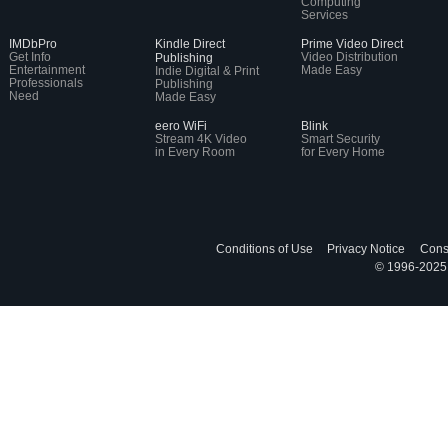
Computing
Services
IMDbPro
Kindle Direct
Prime Video Direct
Get Info
Video Distribution
Publishing
Entertainment
Made Easy
Indie Digital & Print
Professionals
Publishing
Need
Made Easy
eero WiFi
Blink
Stream 4K Video
Smart Security
in Every Room
for Every Home
Conditions of Use
Privacy Notice
Cons
© 1996-2025, 