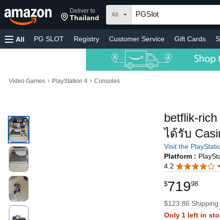
Deliver to
All
Thailand
PG SLOT
Registry
Customer Service
Gift Cards
S
All
›
›
Video Games
PlayStation 4
Consoles
betflik-ric
ได้รับ Cas
Visit the PlayStat
Platform :
PlaySt
4.2
719
$
98
$123.86 Shipping
Only 1 left in st