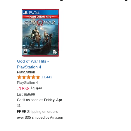
God of War Hits -
PlayStation 4
PlayStation
11,442
PlayStation 4
-18%
16
$
43
List:
$19.99
Get it as soon as
Friday, Apr
11
FREE Shipping on orders
over $35 shipped by Amazon