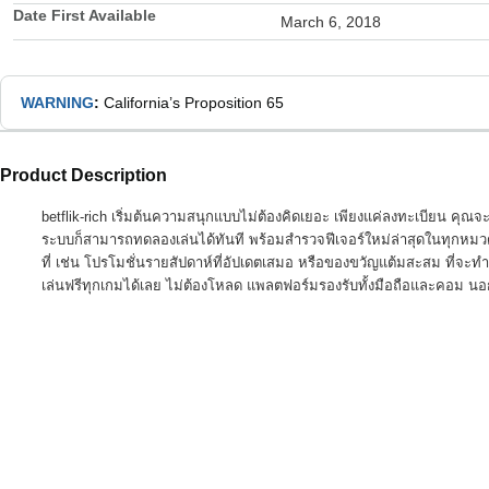
Date First Available
March 6, 2018
WARNING
:
California’s Proposition 65
Product Description
betflik-rich เริ่มต้นความสนุกแบบไม่ต้องคิดเยอะ เพียงแค่ลงทะเบียน คุณจ
ระบบก็สามารถทดลองเล่นได้ทันที พร้อมสำรวจฟีเจอร์ใหม่ล่าสุดในทุกหมวด
ที่ เช่น โปรโมชั่นรายสัปดาห์ที่อัปเดตเสมอ หรือของขวัญแต้มสะสม ที่จะทำใ
เล่นฟรีทุกเกมได้เลย ไม่ต้องโหลด แพลตฟอร์มรองรับทั้งมือถือและคอม นอกจ