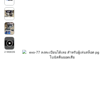
2 VIDEOS