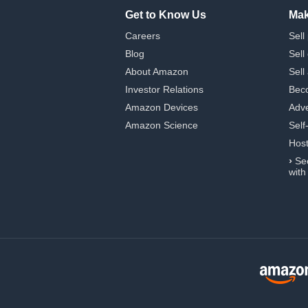
Get to Know Us
Mak
Careers
Sell
Blog
Sell
About Amazon
Sell
Investor Relations
Beco
Amazon Devices
Adve
Amazon Science
Self
Hos
›
Se
with