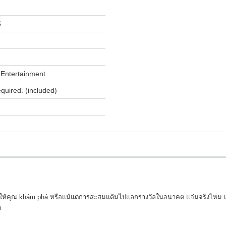
5
Entertainment
equired. (included)
 ที่รอให้คุณ khám phá หรือแม้แต่การสะสมแต้มไปแลกรางวัลในอนาคต แจ่มจริงไหม 
า