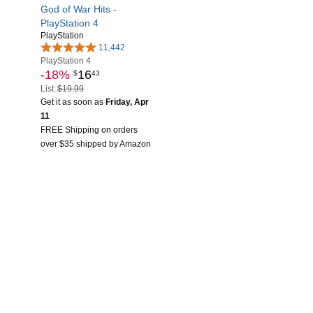
God of War Hits -
PlayStation 4
PlayStation
11,442
PlayStation 4
-18%
16
$
43
List:
$19.99
Get it as soon as
Friday, Apr
11
FREE Shipping on orders
over $35 shipped by Amazon