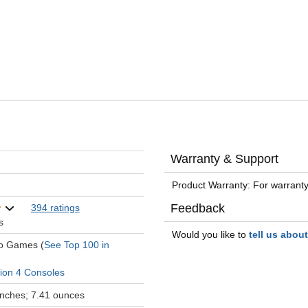
Warranty & Support
Product Warranty: For warranty
Feedback
394 ratings
s
Would you like to
tell us abou
eo Games (
See Top 100 in
tion 4 Consoles
 inches; 7.41 ounces