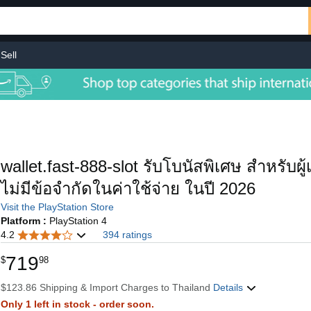
Sell
wallet.fast-888-slot รับโบนัสพิเศษ สำหรับผู
ไม่มีข้อจำกัดในค่าใช้จ่าย ในปี 2026
Visit the PlayStation Store
Platform :
PlayStation 4
4.2
394 ratings
719
$
98
$123.86 Shipping & Import Charges to Thailand
Details
Only 1 left in stock - order soon.