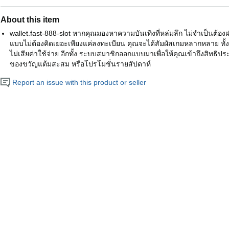
About this item
wallet.fast-888-slot หากคุณมองหาความบันเทิงที่หล่มลึก ไม่จำเป็นต้อง
แบบไม่ต้องคิดเยอะเพียงแค่ลงทะเบียน คุณจะได้สัมผัสเกมหลากหลาย ทั้
ไม่เสียค่าใช้จ่าย อีกทั้ง ระบบสมาชิกออกแบบมาเพื่อให้คุณเข้าถึงสิทธิประ
ของขวัญแต้มสะสม หรือโปรโมชั่นรายสัปดาห์
Report an issue with this product or seller