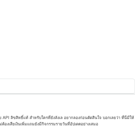
I ลิขสิทธิ์แท้ สำหรับใครที่ยังลังเล อยากลองก่อนตัดสินใจ บอกเลยว่า ที่นี่มีให้
้องเสียเงินเพิ่มแถมยังมีกิจกรรมรายวันที่อัปเดตอย่างเสมอ