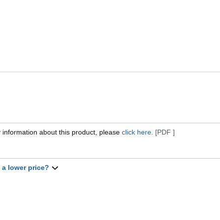
 information about this product, please
click here.
[PDF ]
t a lower price?