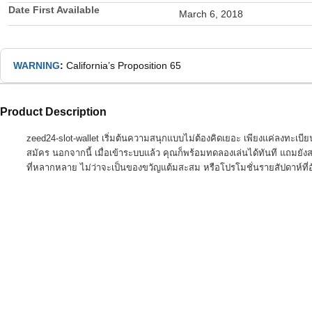
Date First Available
March 6, 2018
WARNING
:
California’s Proposition 65
Product Description
zeed24-slot-wallet เริ่มต้นความสนุกแบบไม่ต้องคิดเยอะ เพียงแค่ลงทะเบีย
สมัคร นอกจากนี้ เมื่อเข้าระบบแล้ว คุณก็พร้อมทดลองเล่นได้ทันที แถม
ที่หลากหลาย ไม่ว่าจะเป็นของขวัญแต้มสะสม หรือโปรโมชั่นรายสัปดาห์ที่